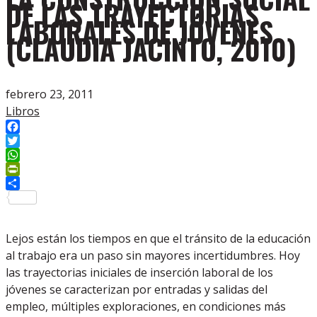
DE LAS TRAYECTORIAS
LABORALES DE JÓVENES
(CLAUDIA JACINTO, 2010)
febrero 23, 2011
Libros
Facebook
Twitter
WhatsApp
PrintFriendly
Compartir
Lejos están los tiempos en que el tránsito de la educación
al trabajo era un paso sin mayores incertidumbres. Hoy
las trayectorias iniciales de inserción laboral de los
jóvenes se caracterizan por entradas y salidas del
empleo, múltiples exploraciones, en condiciones más