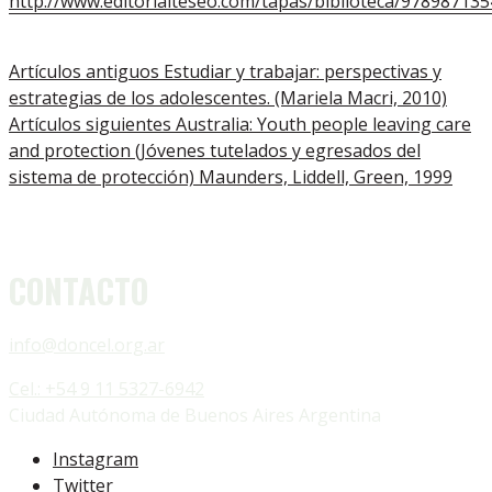
http://www.editorialteseo.com/tapas/biblioteca/978987135
Artículos antiguos
Estudiar y trabajar: perspectivas y
estrategias de los adolescentes. (Mariela Macri, 2010)
Artículos siguientes
Australia: Youth people leaving care
and protection (Jóvenes tutelados y egresados del
sistema de protección) Maunders, Liddell, Green, 1999
CONTACTO
info@doncel.org.ar
Cel.: +54 9 11 5327-6942
Ciudad Autónoma de Buenos Aires Argentina
Instagram
Twitter