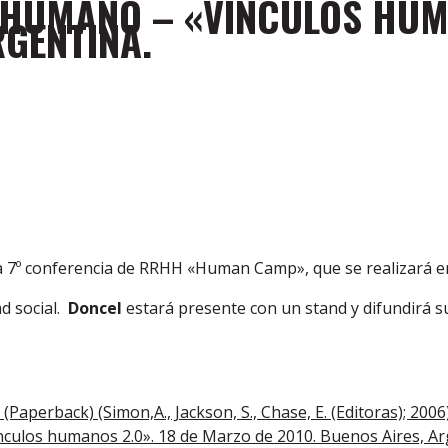
 HUMANO – «VÍNCULOS HUM
RGENTINA.
a 7º conferencia de RRHH «Human Camp», que se realizará en
ad social.
Doncel
estará presente con un stand y difundirá su
 (Paperback) (Simon,A., Jackson, S., Chase, E. (Editoras); 2006
nculos humanos 2.0». 18 de Marzo de 2010. Buenos Aires, Ar