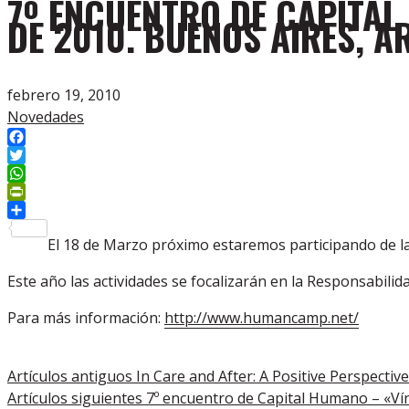
7º ENCUENTRO DE CAPITAL
DE 2010. BUENOS AIRES, A
febrero 19, 2010
Novedades
Facebook
Twitter
WhatsApp
PrintFriendly
Compartir
El 18 de Marzo próximo estaremos participando de l
Este año las actividades se focalizarán en la Responsabilid
Para más información:
http://www.humancamp.net/
Artículos antiguos
In Care and After: A Positive Perspective
Artículos siguientes
7º encuentro de Capital Humano – «Ví