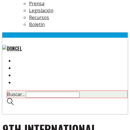
Prensa
Legislación
Recursos
Boletín
Buscar...
9TH INTERNATIONAL