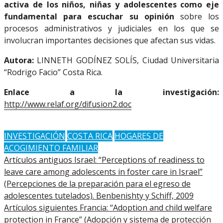
activa de los niños, niñas y adolescentes como eje
fundamental para escuchar su opinión
sobre los
procesos administrativos y judiciales en los que se
involucran importantes decisiones que afectan sus vidas.
Autora:
LINNETH GODÍNEZ SOLÍS, Ciudad Universitaria
“Rodrigo Facio” Costa Rica.
Enlace a la investigación:
http://www.relaf.org/difusion2.doc
INVESTIGACIÓN
COSTA RICA
HOGARES DE
ACOGIMIENTO FAMILIAR
Artículos antiguos
Israel: “Perceptions of readiness to
leave care among adolescents in foster care in Israel”
(Percepciones de la preparación para el egreso de
adolescentes tutelados). Benbenishty y Schiff, 2009
Artículos siguientes
Francia: “Adoption and child welfare
protection in France” (Adopción y sistema de protección