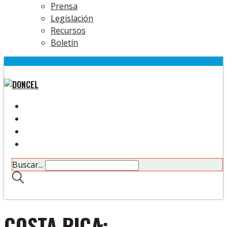
Prensa
Legislación
Recursos
Boletín
Buscar...
COSTA RICA: