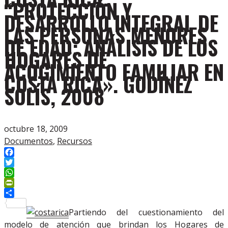
“PROTECCIÓN Y
DESARROLLO INTEGRAL DE
LAS PERSONAS MENORES
DE EDAD: ANÁLISIS DE LOS
HOGARES DE
ACOGIMIENTO FAMILIAR EN
COSTA RICA». GODÍNEZ
SOLÍS, 2008
octubre 18, 2009
Documentos
,
Recursos
Facebook
Twitter
WhatsApp
PrintFriendly
Compartir
Partiendo del cuestionamiento del
modelo de atención que brindan los Hogares de