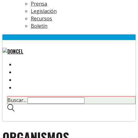
Prensa
Legislación
Recursos
Boletín
Buscar...
ORGANISMOS