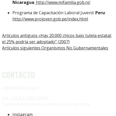
Nicaragua
:
http://www.mifamilia.gob.ni/
Programa de Capacitación Laboral Juvenil.
Peru
:
http://www.projoven.gob.pe/index.html
Artículos antiguos
«Hay 20.000 chicos bajo tutela estatal:
el 25% podría ser adoptado” (2007)
Artículos siguientes
Organismos No Gubernamentales
CONTACTO
info@doncel.org.ar
Cel.: +54 9 11 5327-6942
Ciudad Autónoma de Buenos Aires Argentina
Instagram