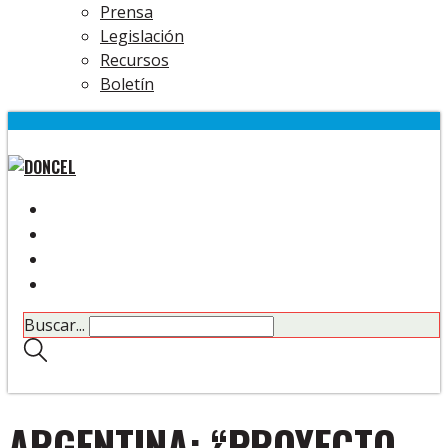
Prensa
Legislación
Recursos
Boletín
Buscar...
ARGENTINA: “PROYECTO