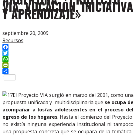
VIA. VOCACIÓN, INICIATIVA
Y APRENDIZAJE»
septiembre 20, 2009
Recursos
Facebook
Twitter
WhatsApp
PrintFriendly
Compartir
El Proyecto VIA surgió en marzo del 2001, como una
propuesta unificada y multidisciplinaria que
se ocupa de
acompañar a los/as adolescentes en el proceso del
egreso de los hogares
. Hasta el comienzo del Proyecto,
no existía ninguna experiencia institucional ni tampoco
una propuesta concreta que se ocupara de la temática.