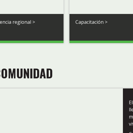
dencia regional >
Capacitación
>
COMUNIDAD
E
l
m
v